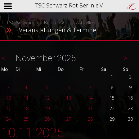
TSC Schwarz Rot Berlin e.V.
TSC Schwarz Rot Berlin e.V.
Aktuelles
Veranstaltungen & Termine
<
November 2025
>
ntag
enstag
ttwoch
nnerstag
eitag
mstag
nnta
Mo
Di
Mi
Do
Fr
Sa
So
1
2
3
4
5
6
7
8
9
10
11
12
13
14
15
16
17
18
19
20
21
22
23
24
25
26
27
28
29
30
10.11.2025