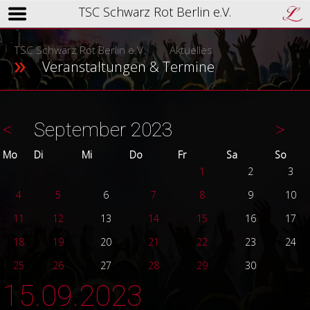
TSC Schwarz Rot Berlin e.V.
TSC Schwarz Rot Berlin e.V.
Aktuelles
Veranstaltungen & Termine
<
September 2023
>
ntag
enstag
ttwoch
nnerstag
eitag
mstag
nnta
Mo
Di
Mi
Do
Fr
Sa
So
1
2
3
4
5
6
7
8
9
10
11
12
13
14
15
16
17
18
19
20
21
22
23
24
25
26
27
28
29
30
15.09.2023