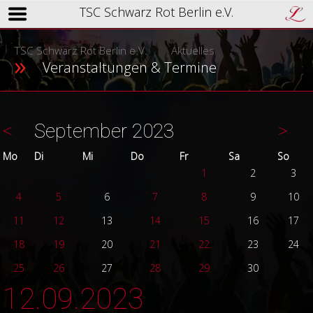
TSC Schwarz Rot Berlin e.V.
TSC Schwarz Rot Berlin e.V.
Aktuelles
Veranstaltungen & Termine
<
September 2023
>
ntag
enstag
ttwoch
nnerstag
eitag
mstag
nnta
Mo
Di
Mi
Do
Fr
Sa
So
1
2
3
4
5
6
7
8
9
10
11
12
13
14
15
16
17
18
19
20
21
22
23
24
25
26
27
28
29
30
12.09.2023